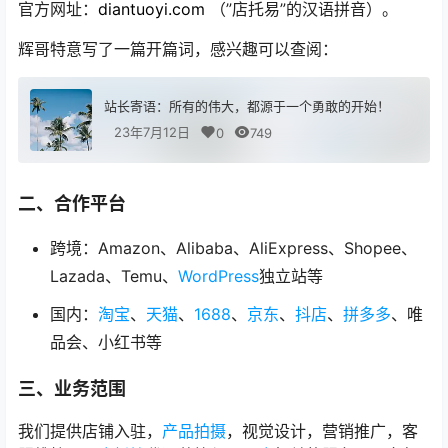
官方网址：
diantuoyi.com
（”店托易”的汉语拼音）。
辉哥特意写了一篇开篇词，感兴趣可以查阅：
站长寄语：所有的伟大，都源于一个勇敢的开始！
23年7月12日
0
749
二、合作平台
跨境：Amazon、Alibaba、AliExpress、Shopee、
Lazada、Temu、
WordPress
独立站等
国内：
淘宝
、
天猫
、
1688
、
京东
、
抖店
、
拼多多
、唯
品会、小红书等
三、业务范围
我们提供店铺入驻，
产品拍摄
，视觉设计，营销推广，客