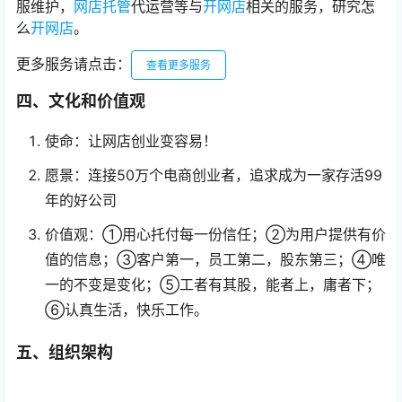
服维护，
网店托管
代运营等与
开网店
相关的服务，研究怎
么
开网店
。
更多服务请点击：
查看更多服务
四、文化和价值观
使命：让网店创业变容易！
愿景：连接50万个电商创业者，追求成为一家存活99
年的好公司
价值观：①用心托付每一份信任；②为用户提供有价
值的信息；③客户第一，员工第二，股东第三；④唯
一的不变是变化；⑤工者有其股，能者上，庸者下；
⑥认真生活，快乐工作。
五、组织架构