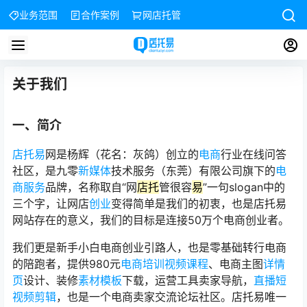
业务范围
合作案例
网店托管
关于我们
一、简介
店托易
网是杨辉（花名：灰鸽）创立的
电商
行业在线问答
社区，是九零
新媒体
技术服务（东莞）有限公司旗下的
电
商服务
品牌，名称取自“网
店托
管很容
易
”一句slogan中的
三个字，让网店
创业
变得简单是我们的初衷，也是店托易
网站存在的意义，我们的目标是连接50万个电商创业者。
我们更是新手小白电商创业引路人，也是零基础转行电商
的陪跑者，提供980元
电商培训
视频课程
、电商主图
详情
页
设计、装修
素材模板
下载，运营工具卖家导航，
直播
短
视频剪辑
，也是一个电商卖家交流论坛社区。店托易唯一