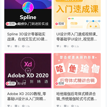
视频
视频
共20节
共28节
Spline 3D设计零基础实
UI设计师入门速成视频课_
战课，在线交互式3D建模
零基础学UI设计_视觉原则
教程
+Banner实战+作品集打
0
0
1.5k
0
0
5.2k
造
视频
视频
共19节
共20节
Adobe XD 2020教程_零
哈他瑜伽后弯体式精讲合
基础UI设计从入门到精通
辑_传统瑜伽轮式弓式骆驼
_XD交互原型设计视频课
式教学_安全解锁后弯技巧
0
0
1.9k
0
0
7.2k