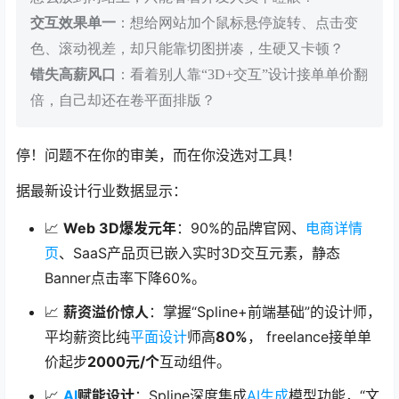
交互效果单一
：想给网站加个鼠标悬停旋转、点击变
色、滚动视差，却只能靠切图拼凑，生硬又卡顿？
错失高薪风口
：看着别人靠“3D+交互”设计接单单价翻
倍，自己却还在卷平面排版？
停！问题不在你的审美，而在你没选对工具！
据最新设计行业数据显示：
📈
Web 3D爆发元年
：90%的品牌官网、
电商
详情
页
、SaaS产品页已嵌入实时3D交互元素，静态
Banner点击率下降60%。
📈
薪资溢价惊人
：掌握“Spline+前端基础”的设计师，
平均薪资比纯
平面设计
师高
80%
， freelance接单单
价起步
2000元/个
互动组件。
📈
AI
赋能设计
：Spline深度集成
AI生成
模型功能，“文