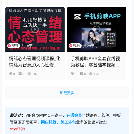
视频
视频
共18节
共28节
情绪心态管理视频课程_化
手机剪映APP全套在线视
情绪为智慧_9大心性修习
频教程，零基础学视频剪
法门+自我对话实战指南
辑
0
0
3.8k
0
0
1.7k
加载更多
🎁活动：
VIP会员限时买一送一，
开通会员
全站课程、软件、模板
等资源无限畅享；
网店托管、美工外包
业务洽谈请+微信：
dty8798