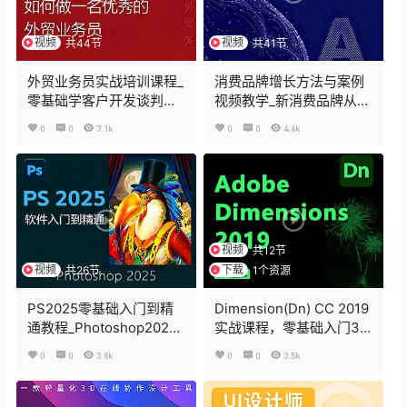
视频
视频
共44节
共41节
外贸业务员实战培训课程_
消费品牌增长方法与案例
零基础学客户开发谈判风
视频教学_新消费品牌从0
控_金牌外贸人养成指南
到1实战课_消费王八字经
0
0
7.1k
0
0
4.6k
方法论
视频
共12节
视频
下载
共26节
1个资源
PS2025零基础入门到精
Dimension(Dn) CC 2019
通教程_Photoshop2025
实战课程，零基础入门3D
软件实战课_修图调色电商
产品图
0
0
3.8k
0
0
3.5k
海报设计