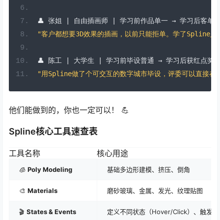
👤
张姐
|
自由插画师
|
学习前作品单一
→
学习后客单
"客户都想要3D效果的插画，以前只能拒单。学了Spline
👤
陈工
|
大学生
|
学习前毕设普通
→
学习后获红点奖
"用Spline做了个可交互的数字城市毕设，评委可以直接
他们能做到的，你也一定可以！ 💪
Spline核心工具速查表
工具名称
核心用途
🧊
Poly Modeling
基础多边形建模、挤压、倒角
🎨
Materials
磨砂玻璃、金属、发光、纹理贴图
🎬
States & Events
定义不同状态（Hover/Click）、触发