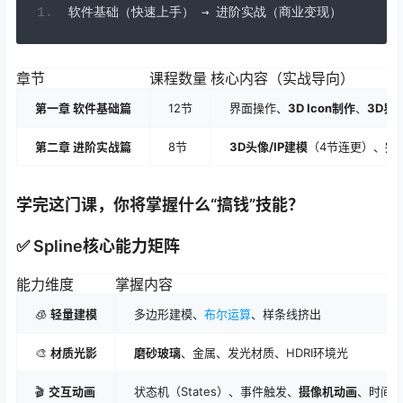
软件基础（快速上手）
→
进阶实战（商业变现）
章节
课程数量
核心内容（实战导向）
第一章 软件基础篇
12节
界面操作、
3D Icon制作
、
3D界
第二章 进阶实战篇
8节
3D头像/IP建模
（4节连更）、
完
学完这门课，你将掌握什么“搞钱”技能？
✅ Spline核心能力矩阵
能力维度
掌握内容
🧊
轻量建模
多边形建模、
布尔运算
、样条线挤出
🎨
材质光影
磨砂玻璃
、金属、发光材质、HDRI环境光
🎬
交互动画
状态机（States）、事件触发、
摄像机动画
、时间