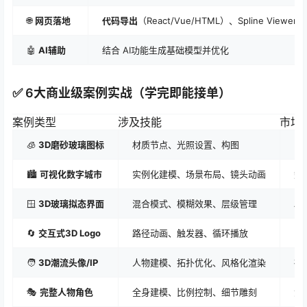
🌐
网页落地
代码导出
（React/Vue/HTML）、Spline Viewer
🤖
AI辅助
结合 AI功能生成基础模型并优化
✅ 6大商业级案例实战（学完即能接单）
案例类型
涉及技能
市场
🧊
3D磨砂玻璃图标
材质节点、光照设置、构图
U
🏙️
可视化数字城市
实例化建模、场景布局、镜头动画
数
🪟
3D玻璃拟态界面
混合模式、模糊效果、层级管理
Ap
🔄
交互式3D Logo
路径动画、触发器、循环播放
品
🧑
3D潮流头像/IP
人物建模、拓扑优化、风格化渲染
社
🎭
完整人物角色
全身建模、比例控制、细节雕刻
游