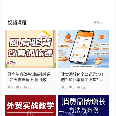
视频课程
更多
视频
共7节
圆肩驼背改善训练视频课
速卖通转化率公式是怎样
_21天体态矫正_肩颈放松
的？转化率多少正常？数
跟练教程
据解读与优化指南
0
0
2.6k
0
0
1.3k