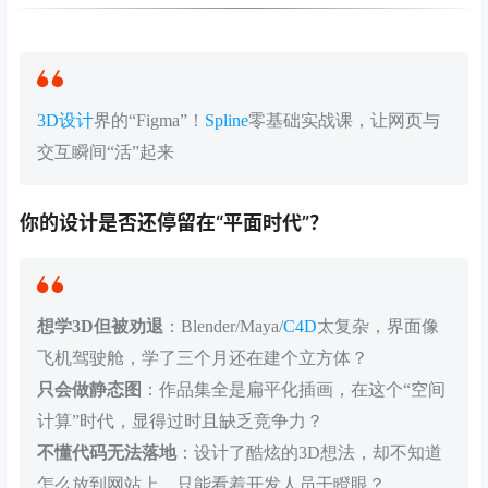
3D设计
界的“Figma”！
Spline
零基础实战课，让网页与
交互瞬间“活”起来
你的设计是否还停留在“平面时代”？
想学3D但被劝退
：Blender/Maya/
C4D
太复杂，界面像
飞机驾驶舱，学了三个月还在建个立方体？
只会做静态图
：作品集全是扁平化插画，在这个“空间
计算”时代，显得过时且缺乏竞争力？
不懂代码无法落地
：设计了酷炫的3D想法，却不知道
怎么放到网站上，只能看着开发人员干瞪眼？