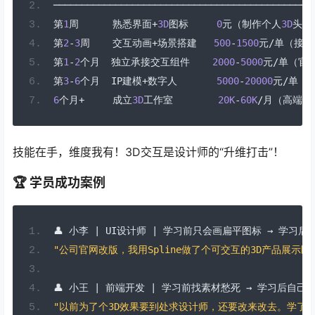
─────────────────────────────────────────────
第
1
周
熟悉界面+
3D
图标
0
元（制作个人
3D
头像
第
2
-
3
周
交互动画+场景搭建
500
-
1500
元/单（接简
第
1
-
2
个月
独立承接交互组件
2000
-
5000
元/单（官
第
3
-
6
个月
  IP
建模+数字人
5000
-
20000
元/单（
6
个月+
成立
3D
工作室
20K
-
60K
/月（高端定
技能在手，维度我有！3D交互是设计师的“升维打击”！
🏆 学员成功案例
👤
小李
|
 UI
设计师
|
学习前只会画扁平图标
→
学习后
"公司官网改版，我用Spline做了个可交互的3D产品展示
👤
小王
|
前端开发
|
学习前找素材愁死
→
学习后自己
"以前为了个3D效果要到处求设计师，还要改来改去。学了S