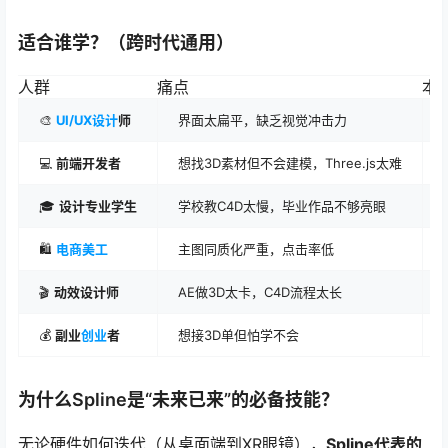
适合谁学？（跨时代通用）
人群
痛点
本
🎨
UI/UX设计
师
界面太扁平，缺乏视觉冲击力
💻
前端开发者
想找3D素材但不会建模，Three.js太难
🎓
设计专业学生
学校教C4D太慢，毕业作品不够亮眼
🛍️
电商美工
主图同质化严重，点击率低
🎬
动效设计师
AE做3D太卡，C4D流程太长
💰
副业
创业
者
想接3D单但怕学不会
为什么Spline是“未来已来”的必备技能？
无论硬件如何迭代（从桌面端到XR眼镜），
Spline代表的