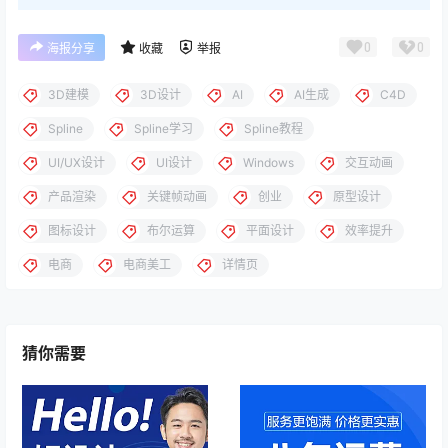
0
0
海报分享
收藏
举报
3D建模
3D设计
AI
AI生成
C4D
Spline
Spline学习
Spline教程
UI/UX设计
UI设计
Windows
交互动画
产品渲染
关键帧动画
创业
原型设计
图标设计
布尔运算
平面设计
效率提升
电商
电商美工
详情页
猜你需要