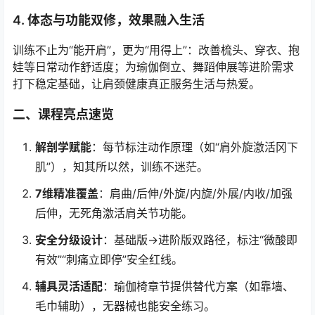
4. 体态与功能双修，效果融入生活
训练不止为“能开肩”，更为“用得上”：改善梳头、穿衣、抱
娃等日常动作舒适度；为瑜伽倒立、舞蹈伸展等进阶需求
打下稳定基础，让肩颈健康真正服务生活与热爱。
二、课程亮点速览
解剖学赋能
：每节标注动作原理（如“肩外旋激活冈下
肌”），知其所以然，训练不迷茫。
7维精准覆盖
：肩曲/后伸/外旋/内旋/外展/内收/加强
后伸，无死角激活肩关节功能。
安全分级设计
：基础版→进阶版双路径，标注“微酸即
有效”“刺痛立即停”安全红线。
辅具灵活适配
：瑜伽椅章节提供替代方案（如靠墙、
毛巾辅助），无器械也能安全练习。