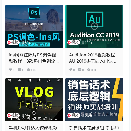
视频
视频
共8节
共12节
ins风网红照片PS调色视
Audition 2019视频教程，
频教程，8款热门色调免费
AU 2019零基础入门课程
学
在线观看
0
0
3.3k
0
0
3.3k
视频
视频
共9节
共20节
手机短视频达人速成视频
销售话术底层逻辑_销讲师