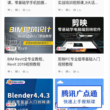
课，零基础学手机拍摄
实战培训视频课_9大话术
vlog
体系引爆成交力
0
0
5.5k
0
0
3.3k
视频
视频
共53节
共28节
BIM Revit全专业教程，
剪映PC专业版零基础入门
Revit 2019视频教程
视频教程
0
0
2k
0
0
7k
视频
共37节
下载
视频