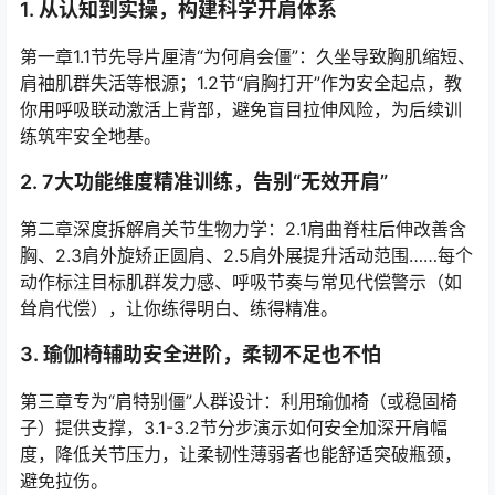
1. 从认知到实操，构建科学开肩体系
第一章1.1节先导片厘清“为何肩会僵”：久坐导致胸肌缩短、
肩袖肌群失活等根源；1.2节“肩胸打开”作为安全起点，教
你用呼吸联动激活上背部，避免盲目拉伸风险，为后续训
练筑牢安全地基。
2. 7大功能维度精准训练，告别“无效开肩”
第二章深度拆解肩关节生物力学：2.1肩曲脊柱后伸改善含
胸、2.3肩外旋矫正圆肩、2.5肩外展提升活动范围……每个
动作标注目标肌群发力感、呼吸节奏与常见代偿警示（如
耸肩代偿），让你练得明白、练得精准。
3. 瑜伽椅辅助安全进阶，柔韧不足也不怕
第三章专为“肩特别僵”人群设计：利用瑜伽椅（或稳固椅
子）提供支撑，3.1-3.2节分步演示如何安全加深开肩幅
度，降低关节压力，让柔韧性薄弱者也能舒适突破瓶颈，
避免拉伤。