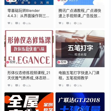
1个资源
共21节
零基础玩转Blender
腾讯广点通教程_广点通快
4.4.3：从界面操作到三维
速上手视频课_广告投放自
渲染，开启你的3D创作无
学实战指南
0
0
6.8k
0
0
2.8k
限可能
视频
视频
共18节
共30节
形体仪态修炼视频课程_21
电脑五笔打字快速入门课
天优雅气质养成_体态矫正
程，五笔视频教学
+礼仪教学
0
0
6.2k
0
0
3.9k