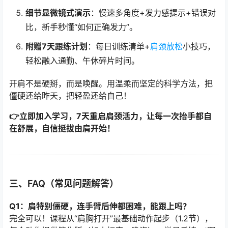
细节显微镜式演示
：慢速多角度+发力感提示+错误对
比，新手秒懂“如何正确发力”。
附赠7天跟练计划
：每日训练清单+
肩颈放松
小技巧，
轻松融入通勤、午休碎片时间。
开肩不是硬掰，而是唤醒。用温柔而坚定的科学方法，把
僵硬还给昨天，把轻盈还给自己！
👉立即加入学习，7天重启肩颈活力，让每一次抬手都自
在舒展，自信挺拔由肩开始！
三、FAQ（常见问题解答）
Q1：肩特别僵硬，连手臂后伸都困难，能跟上吗？
完全可以！课程从“肩胸打开”最基础动作起步（1.2节），