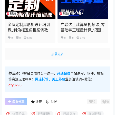
视频
视频
共46节
共35节
全屋定制异形柜设计培训
广联达土建算量视频课_零
课_斜角柜五角柜案例教学
基础学工程量计算_识图建
_铝框门铰链系统深度实战
模报表全流程实战
0
0
5.8k
0
0
3.7k
加载更多
🎁活动：
VIP会员限时买一送一，
开通会员
全站课程、软件、模板
等资源无限畅享；
网店托管、美工外包
业务洽谈请+微信：
dty8798
0
0
海报分享
收藏
举报
体态矫正
开肩训练
开肩课程
瑜伽开肩