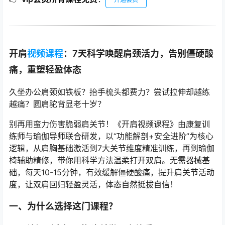
开肩
视频课程
：7天科学唤醒肩颈活力，告别僵硬酸
痛，重塑轻盈体态
久坐办公肩颈如铁板？抬手梳头都费力？尝试拉伸却越练
越痛？圆肩驼背显老十岁？
别再用蛮力伤害脆弱肩关节！《开肩视频课程》由康复训
练师与瑜伽导师联合研发，以“功能解剖+安全进阶”为核心
逻辑，从肩胸基础激活到7大关节维度精准训练，再到瑜伽
椅辅助精修，带你用科学方法温柔打开双肩。无需器械基
础，每天10-15分钟，有效缓解僵硬酸痛，提升肩关节活动
度，让双肩回归轻盈灵活，体态自然挺拔自信！
一、为什么选择这门课程？