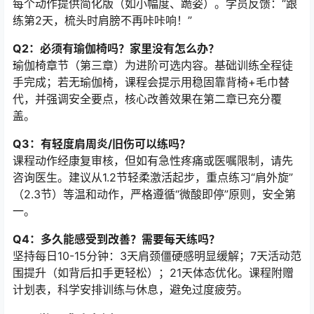
每个动作提供简化版（如小幅度、跪姿）。学员反馈：“跟
练第2天，梳头时肩膀不再咔咔响！”
Q2：必须有瑜伽椅吗？家里没有怎么办？
瑜伽椅章节（第三章）为进阶可选内容。基础训练全程徒
手完成；若无瑜伽椅，课程会提示用稳固靠背椅+毛巾替
代，并强调安全要点，核心改善效果在第二章已充分覆
盖。
Q3：有轻度肩周炎/旧伤可以练吗？
课程动作经康复审核，但如有急性疼痛或医嘱限制，请先
咨询医生。建议从1.2节轻柔激活起步，重点练习“肩外旋”
（2.3节）等温和动作，严格遵循“微酸即停”原则，安全第
一。
Q4：多久能感受到改善？需要每天练吗？
坚持每日10-15分钟：3天肩颈僵硬感明显缓解；7天活动范
围提升（如背后扣手更轻松）；21天体态优化。课程附赠
计划表，科学安排训练与休息，避免过度疲劳。